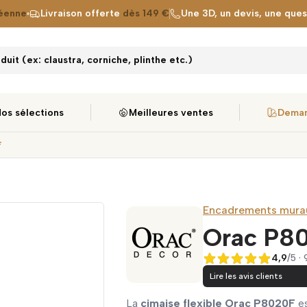
éenne
Livraison offerte
dès 149 €
Une 3D, un devis, une que
uit (ex: claustra, corniche, plinthe etc.)
os sélections
Meilleures ventes
Deman
F
Encadrements mura
Orac P8
4,9
/5 ·
4,9 sur 5
Lire les avis clients
La
cimaise flexible Orac P8020F
es