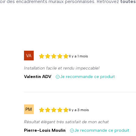
voir des encadrements muraux personnalisés. Retrouvez
toutes
Il y a 1 mois
5 sur 5
5 sur 5
Installation facile et rendu impeccable!
Valentin ADV
Je recommande ce produit
Il y a 3 mois
5 sur 5
5 sur 5
Résultat élégant très satisfait de mon achat
Pierre-Louis Moulin
Je recommande ce produit