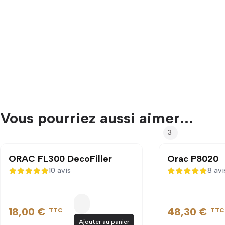
Vous pourriez aussi aimer...
3
ORAC FL300 DecoFiller
Orac P8020
10 avis
8 avi
5 sur 5
5 sur 5
18,00 €
48,30 €
TTC
TTC
Ajouter au panier