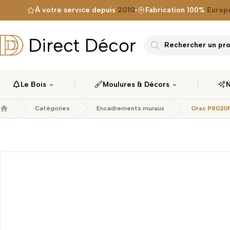
À votre service depuis
2010
Fabrication 100%
Europ
Direct Décor
Rechercher un prod
Le Bois
Moulures & Décors
N
Catégories
Encadrements muraux
Orac P8020
Accueil