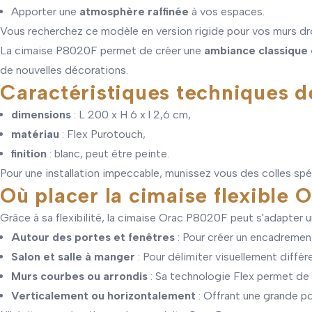
Apporter une
atmosphère raffinée
à vos espaces.
Vous recherchez ce modèle en version rigide pour vos murs dr
La cimaise P8020F permet de créer une
ambiance classique 
de nouvelles décorations.
Caractéristiques techniques 
dimensions
: L 200 x H 6 x l 2,6 cm,
matériau
: Flex Purotouch,
finition
: blanc, peut être peinte.
Pour une installation impeccable, munissez vous des colles s
Où placer la cimaise flexible
Grâce à sa flexibilité, la cimaise Orac P8020F peut s'adapter un
Autour des portes et fenêtres
: Pour créer un encadrement 
Salon et salle à manger
: Pour délimiter visuellement diffé
Murs courbes ou arrondis
: Sa technologie Flex permet de
Verticalement ou horizontalement
: Offrant une grande p