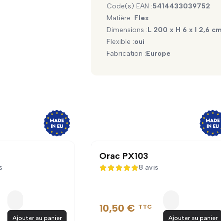
Code(s) EAN :
5414433039752
Matière :
Flex
Dimensions :
L 200 x H 6 x l 2,6 c
Flexible :
oui
Fabrication :
Europe
Orac PX103
s
8 avis
5 sur 5
10,50 €
TTC
Ajouter au panier
Ajouter au panier