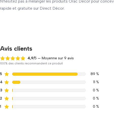
N'hésitez pas à mélanger les produits Orac Decor pour conce
rapide et gratuite sur Direct Décor.
Avis clients
4,9
/5 — Moyenne sur 9 avis
4,9 sur 5
100% des clients recommandent ce produit
5
89 %
4
11 %
3
0 %
2
0 %
1
0 %