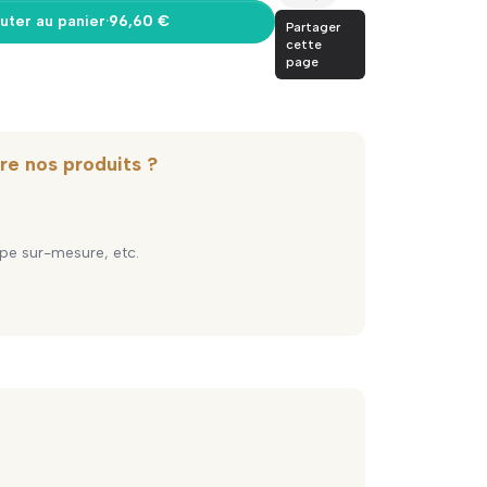
uter au panier
·
96,60 €
Partager
cette
page
re nos produits ?
pe sur-mesure, etc.