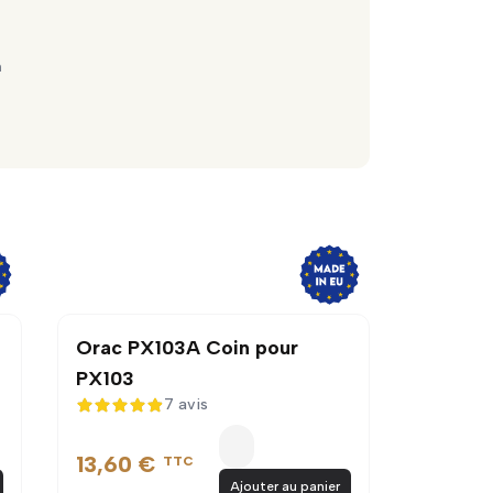
m
Orac PX103A Coin pour
PX103
7 avis
4,9 sur 5
13,60 €
TTC
Ajouter au panier