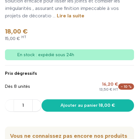
solution efficace pour lisser les joints et combler les
irrégularités , assurant une finition impeccable à vos
projets de décoratio ...
Lire la suite
18,00 €
HT
15,00 €
En stock : expédié sous 24h
Prix dégressifs
16,20 €
Dès 8 unités
- 10 %
13,50 € HT
1
Ajouter au panier
·
18,00 €
Vous ne connaissez pas encore nos produits