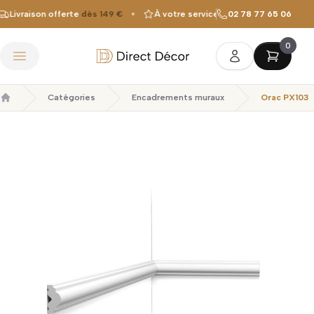
Livraison offerte
dès 149 €
À votre service depuis
02 78 77 65 06
2010
Fabri
0
Direct Décor
Ouvrir le menu
Catégories
Encadrements muraux
Orac PX103
Accueil