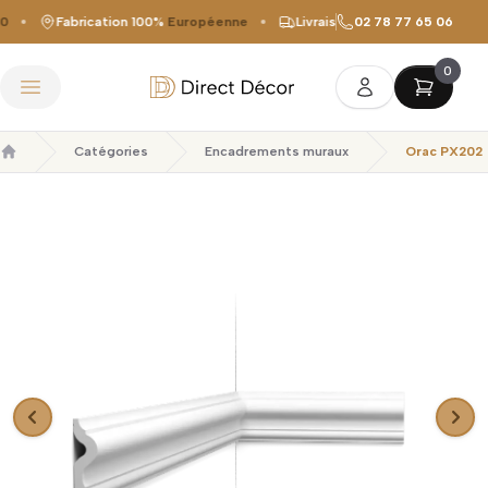
Fabrication 100%
Européenne
Livraison offerte
02 78 77 65 06
dès 149 €
0
Direct Décor
Ouvrir le menu
Catégories
Encadrements muraux
Orac PX202
Accueil