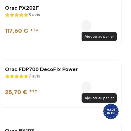
Orac PX202F
8 avis
5 sur 5
117,60 €
TTC
Ajouter au panier
Orac FDP700 DecoFix Power
7 avis
4,9 sur 5
25,70 €
TTC
Ajouter au panier
Orac PX103