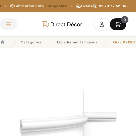
Fabrication 100%
Européenne
Livraison offerte
02 78 77 65 06
dès 149 €
0
Direct Décor
Ouvrir le menu
Catégories
Encadrements muraux
Orac PX120F
Accueil