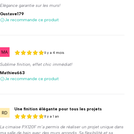
Elégance garantie sur les murs!
Gustave179
Je recommande ce produit
Il y a 4 mois
5 sur 5
5 sur 5
Sublime finition, effet chic immédiat!
Mathieu663
Je recommande ce produit
Une finition élégante pour tous les projets
Il y a 1 an
5 sur 5
5 sur 5
La cimaise PX120F m’a permis de réaliser un projet unique dans
ma salle de bain avec des murs arrondis. Sa flexibilité et sa