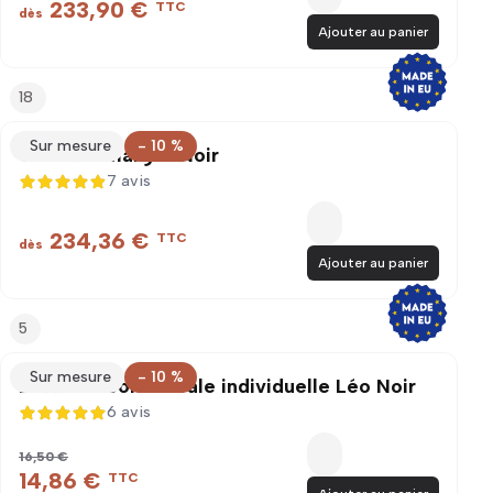
233,90 €
TTC
dès
Ajouter au panier
18
Sur mesure
- 10 %
Claustra Margot Noir
7 avis
4,9 sur 5
234,36 €
TTC
dès
Ajouter au panier
5
Sur mesure
- 10 %
Latte de bois murale individuelle Léo Noir
6 avis
5 sur 5
16,50 €
14,86 €
TTC