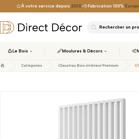
À votre service depuis
2010
Fabrication 100%
Europ
Direct Décor
Rechercher un prod
Le Bois
Moulures & Décors
N
Catégories
Claustras Bois intérieur Premium
Cl
Accueil