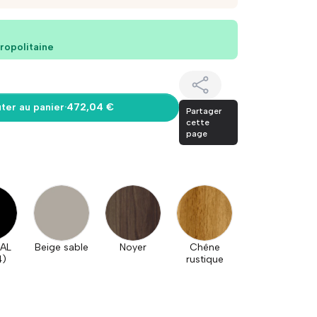
ropolitaine
ter au panier
·
472,04 €
Partager
cette
page
RAL
Beige sable
Noyer
Chêne
4)
rustique