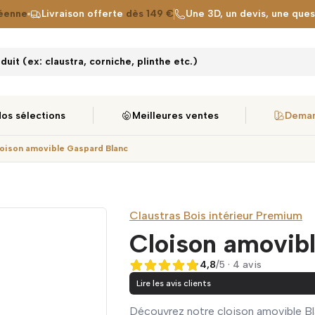
éenne
Livraison offerte
dès 149 €
Une 3D, un devis, une que
uit (ex: claustra, corniche, plinthe etc.)
os sélections
Meilleures ventes
Deman
oison amovible Gaspard Blanc
Claustras Bois intérieur Premium
Cloison amovib
4,8
/5 · 4 avis
4,8 sur 5
Lire les avis clients
Découvrez notre cloison amovible Bl