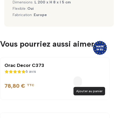
Dimensions :
L 200 x H 8 x l 5 cm
Flexible :
Oui
Fabrication :
Europe
Vous pourriez aussi aimer...
Orac Decor C373
6 avis
4,8 sur 5
78,80 €
TTC
Ajouter au panier