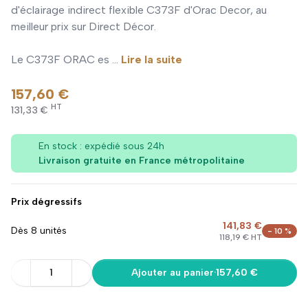
d'éclairage indirect flexible C373F d'Orac Decor, au
meilleur prix sur Direct Décor.
Le C373F ORAC es ...
Lire la suite
157,60 €
HT
131,33 €
En stock : expédié sous 24h
Livraison gratuite en France métropolitaine
Prix dégressifs
141,83 €
Dès 8 unités
- 10 %
118,19 € HT
1
Ajouter au panier
·
157,60 €