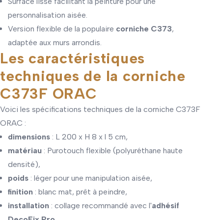
Surface lisse facilitant la peinture pour une
personnalisation aisée.
Version flexible de la populaire
corniche C373
,
adaptée aux murs arrondis.
Les caractéristiques
techniques de la corniche
C373F ORAC
Voici les spécifications techniques de la corniche C373F
ORAC :
dimensions
: L 200 x H 8 x l 5 cm,
matériau
: Purotouch flexible (polyuréthane haute
densité),
poids
: léger pour une manipulation aisée,
finition
: blanc mat, prêt à peindre,
installation
: collage recommandé avec l'
adhésif
DecoFix Pro
.