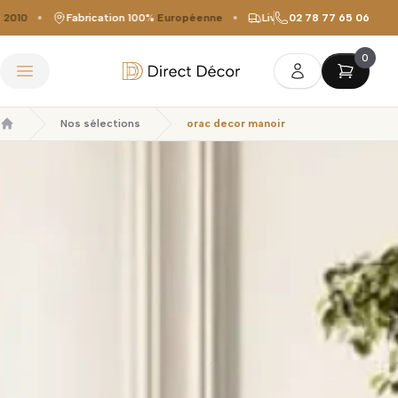
010
Fabrication 100%
Européenne
Livraison offerte
02 78 77 65 06
dès 149 €
0
Direct Décor
Ouvrir le menu
Nos sélections
orac decor manoir
Accueil