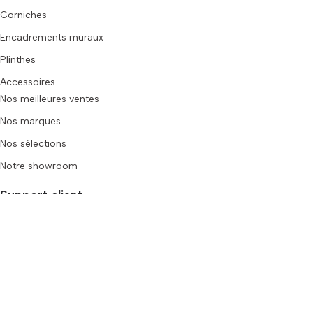
Corniches
Encadrements muraux
Plinthes
Accessoires
Nos meilleures ventes
Nos marques
Nos sélections
Notre showroom
Support client
Livraison et Retours
FAQ
Nos guides
Demande d'échantillons