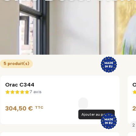
5 produit(s)
Orac C344
O
7 avis
5 sur 5
304,50 €
2
TTC
Ajouter au panier
2