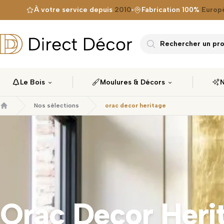
À votre service depuis
2010
Fabrication 100%
Europ
Direct Décor
Rechercher un prod
Le Bois
Moulures & Décors
N
Nos sélections
orac decor heritage
Accueil
Orac Decor Heri