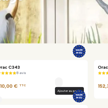
rac C343
Ora
8 avis
5 sur 5
10,00 €
152
TTC
Ajouter au panier