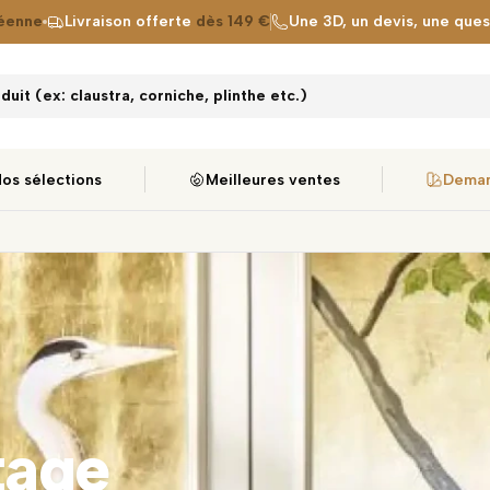
éenne
Livraison offerte
dès 149 €
Une 3D, un devis, une que
uit (ex: claustra, corniche, plinthe etc.)
os sélections
Meilleures ventes
Deman
tage