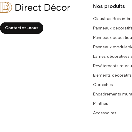
Nos produits
Claustras Bois inté
Contactez-nous
Panneaux décoratifs
Panneaux acoustiqu
Panneaux modulable
Lames décoratives 
Revêtements murau
Éléments décoratifs
Corniches
Encadrements mur
Plinthes
Accessoires
Conditions Générales de Vente
Mentions légales
Politique de Confidentialité