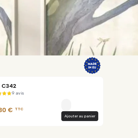
c C342
9 avis
4,8 sur 5
,30 €
TTC
Ajouter au panier