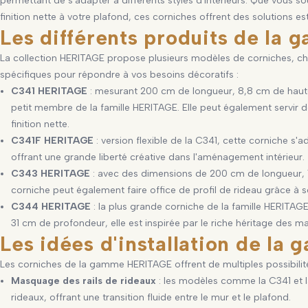
permettant de s'adapter à différents styles d'intérieurs. Que vous so
finition nette à votre plafond, ces corniches offrent des solutions es
Les différents produits de l
La collection HERITAGE propose plusieurs modèles de corniches, ch
spécifiques pour répondre à vos besoins décoratifs :
C341 HERITAGE
: mesurant 200 cm de longueur, 8,8 cm de hauteu
petit membre de la famille HERITAGE. Elle peut également servir d
finition nette.
C341F HERITAGE
: version flexible de la C341, cette corniche s
offrant une grande liberté créative dans l'aménagement intérieur.
C343 HERITAGE
: avec des dimensions de 200 cm de longueur, 
corniche peut également faire office de profil de rideau grâce à
C344 HERITAGE
: la plus grande corniche de la famille HERITA
31 cm de profondeur, elle est inspirée par le riche héritage des ma
Les idées d'installation de l
Les corniches de la gamme HERITAGE offrent de multiples possibilités 
Masquage des rails de rideaux
: les modèles comme la C341 et l
rideaux, offrant une transition fluide entre le mur et le plafond.