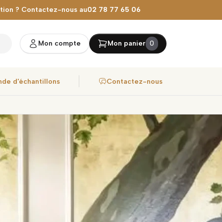
stion ? Contactez-nous au
02 78 77 65 06
Mon compte
Mon panier
0
de d'échantillons
Contactez-nous