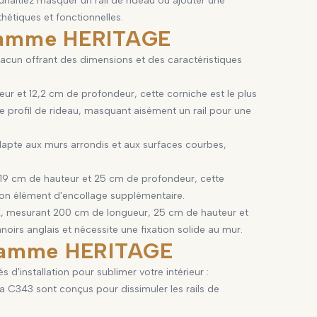
uhaitiez masquer un rail de rideau ou ajouter une
thétiques et fonctionnelles.
a gamme HERITAGE
acun offrant des dimensions et des caractéristiques
r et 12,2 cm de profondeur, cette corniche est le plus
e profil de rideau, masquant aisément un rail pour une
'adapte aux murs arrondis et aux surfaces courbes,
19 cm de hauteur et 25 cm de profondeur, cette
 son élément d'encollage supplémentaire.
GE, mesurant 200 cm de longueur, 25 cm de hauteur et
noirs anglais et nécessite une fixation solide au mur.
a gamme HERITAGE
d'installation pour sublimer votre intérieur :
a C343 sont conçus pour dissimuler les rails de