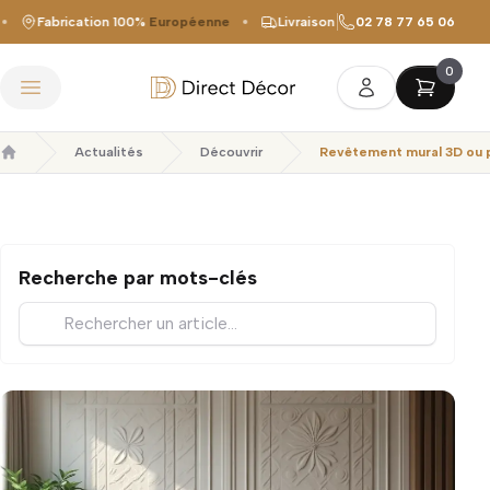
Fabrication 100%
Européenne
Livraison offerte
02 78 77 65 06
dès 149 €
À 
0
Direct Décor
Ouvrir le menu
Actualités
Découvrir
Revêtement mural 3D ou pa
Accueil
Recherche par mots-clés