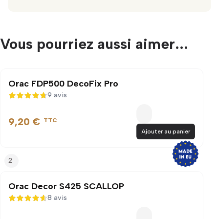
Vous pourriez aussi aimer...
Orac FDP500 DecoFix Pro
9 avis
4,7 sur 5
9,20 €
TTC
Ajouter au panier
2
Orac Decor S425 SCALLOP
8 avis
4,6 sur 5