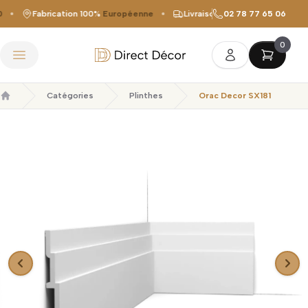
Fabrication 100%
Européenne
Livraison offerte
02 78 77 65 06
dès 149 €
0
Direct Décor
Ouvrir le menu
Catégories
Plinthes
Orac Decor SX181
Accueil