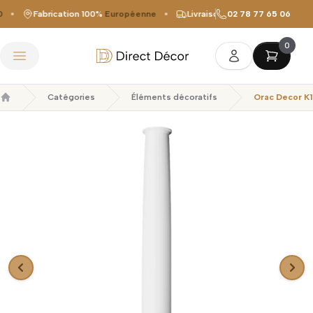
Fabrication 100%
Européenne
Livraison offerte
02 78 77 65 06
dès 149 €
0
Direct Décor
Ouvrir le menu
Catégories
Éléments décoratifs
Orac Decor K1
Accueil