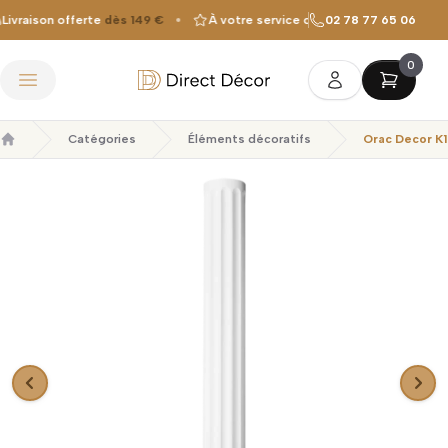
vraison offerte
dès 149 €
À votre service depuis
02 78 77 65 06
2010
Fabrica
0
Direct Décor
Ouvrir le menu
Catégories
Éléments décoratifs
Orac Decor K
Accueil