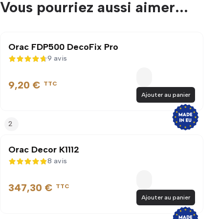
Vous pourriez aussi aimer...
Orac FDP500 DecoFix Pro
9 avis
4,7 sur 5
9,20 €
TTC
Ajouter au panier
2
Orac Decor K1112
8 avis
4,9 sur 5
347,30 €
TTC
Ajouter au panier