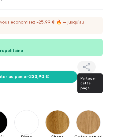
 vous économisez -25,99 € 🔥
— jusqu'au
ropolitaine
uter au panier
·
233,90 €
Partager
cette
page