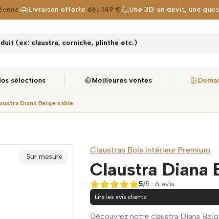
éenne
Livraison offerte
dès 149 €
Une 3D, un devis, une que
uit (ex: claustra, corniche, plinthe etc.)
os sélections
Meilleures ventes
Deman
austra Diana Beige sable
Claustras Bois intérieur Premium
Sur mesure
Claustra Diana 
5
/5 · 6 avis
5 sur 5
Lire les avis clients
Découvrez notre claustra Diana Beige