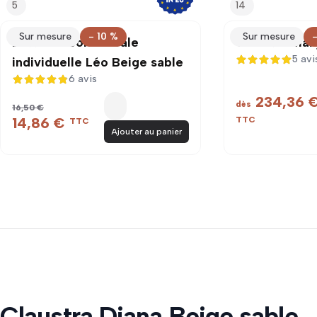
5
14
Sur mesure
- 10 %
Sur mesure
-
Latte de bois murale
Claustra Mar
5 avi
individuelle Léo Beige sable
5 sur 5
6 avis
4,8 sur 5
234,36 
dès
16,50 €
14,86 €
TTC
TTC
Ajouter au panier
Claustra Diana Beige sable