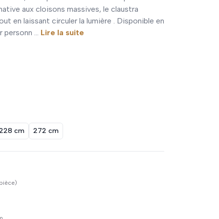
native aux cloisons massives, le claustra
t en laissant circuler la lumière . Disponible en
 personn ...
Lire la suite
228 cm
272 cm
 pièce)
cm