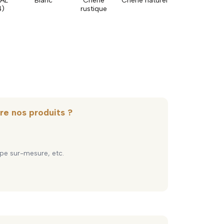
RAL
Blanc
Chêne
Chêne naturel
4)
rustique
re nos produits ?
pe sur-mesure, etc.