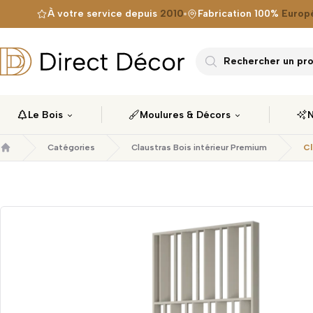
À votre service depuis
2010
Fabrication 100%
Europ
Direct Décor
Rechercher un prod
Le Bois
Moulures & Décors
N
Catégories
Claustras Bois intérieur Premium
Cl
Accueil