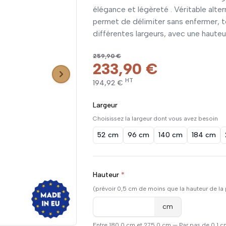
élégance et légèreté . Véritable alter
permet de délimiter sans enfermer, tou
différentes largeurs, avec une hauteur
259,90 €
233,90 €
HT
194,92 €
Largeur
Choisissez la largeur dont vous avez besoin
52 cm
96 cm
140 cm
184 cm
Hauteur
*
(prévoir 0,5 cm de moins que la hauteur de la
cm
Entre 180,0 cm et 275,0 cm — Par pas de 0,1 