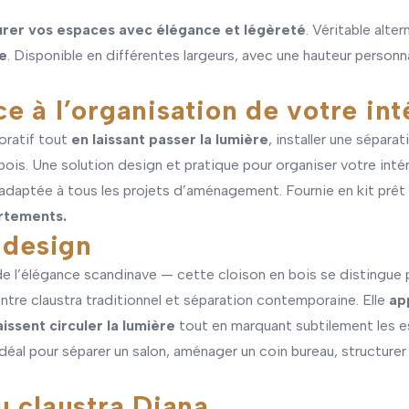
urer vos espaces avec élégance et légèreté
. Véritable alte
re
. Disponible en différentes largeurs, avec une hauteur personnali
 à l’organisation de votre int
oratif tout
en laissant passer la lumière
, installer une sépara
bois
. Une solution design et pratique pour organiser votre inté
daptée à tous les projets d’aménagement. Fournie en kit prêt à
artements.
s design
 de l’élégance scandinave — cette cloison en bois se distingue
ntre claustra traditionnel et séparation contemporaine. Elle
ap
issent circuler la lumière
tout en marquant subtilement les es
idéal pour séparer un salon, aménager un coin bureau, structurer
u claustra Diana