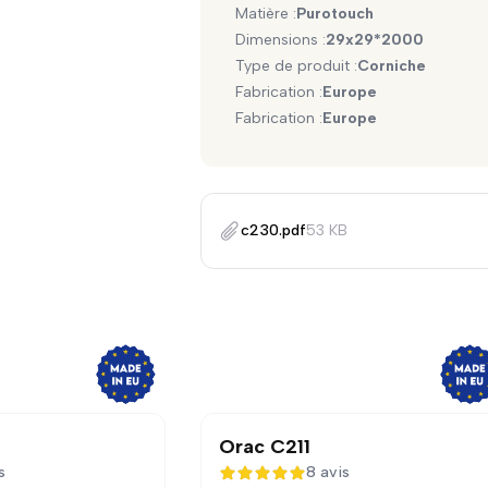
Matière :
Purotouch
Dimensions :
29x29*2000
Type de produit :
Corniche
Fabrication :
Europe
Fabrication :
Europe
c230.pdf
53 KB
Orac C211
s
8 avis
5 sur 5