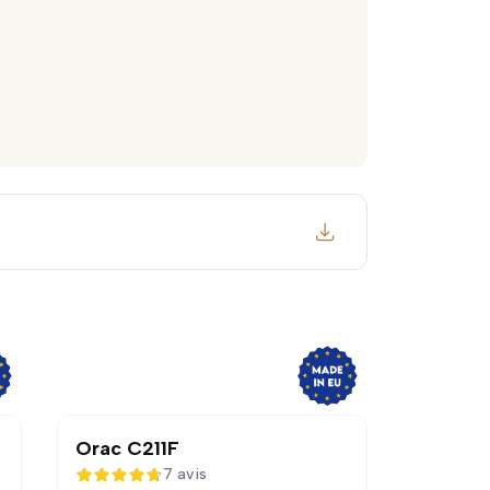
Orac C211F
7 avis
4,7 sur 5