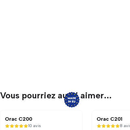
Vous pourriez aussi aimer...
Orac C200
Orac C201
10 avis
8 avi
5 sur 5
4,9 sur 5