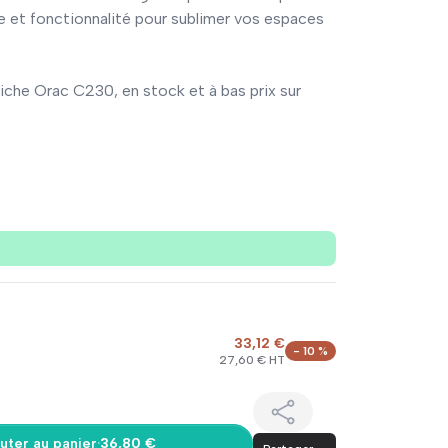
ue et fonctionnalité pour sublimer vos espaces
.
niche Orac C230, en stock et à bas prix sur
33,12 €
- 10 %
27,60 € HT
uter au panier
·
36,80 €