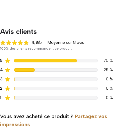
Avis clients
4,8
/5 — Moyenne sur 8 avis
4,8 sur 5
100% des clients recommandent ce produit
5
75 %
4
25 %
3
0 %
2
0 %
1
0 %
Vous avez acheté ce produit ?
Partagez vos
impressions