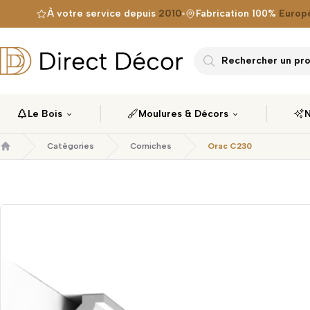
À votre service depuis
2010
Fabrication 100%
Europ
Direct Décor
Rechercher un prod
Le Bois
Moulures & Décors
N
Catégories
Corniches
Orac C230
Accueil