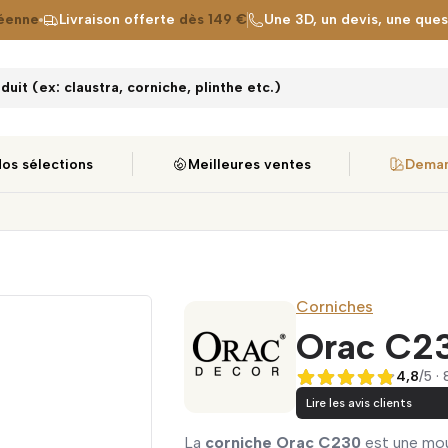
éenne
Livraison offerte
dès 149 €
Une 3D, un devis, une que
uit (ex: claustra, corniche, plinthe etc.)
os sélections
Meilleures ventes
Deman
Corniches
Orac C2
4,8
/5 ·
4,8 sur 5
Lire les avis clients
La
corniche Orac C230
est une moul