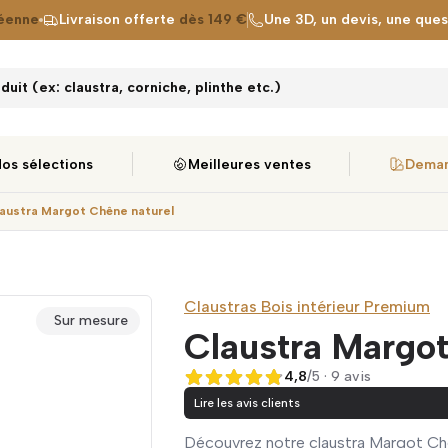
éenne
Livraison offerte
dès 149 €
Une 3D, un devis, une que
uit (ex: claustra, corniche, plinthe etc.)
os sélections
Meilleures ventes
Deman
austra Margot Chêne naturel
Claustras Bois intérieur Premium
Sur mesure
Claustra Margot
4,8
/5 · 9 avis
4,8 sur 5
Lire les avis clients
Découvrez notre claustra Margot Chê