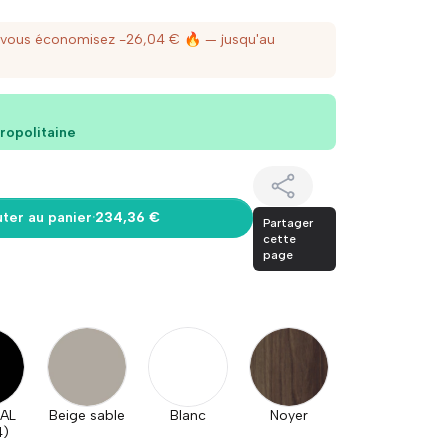
 vous économisez -26,04 € 🔥
— jusqu'au
ropolitaine
uter au panier
·
234,36 €
Partager
cette
page
RAL
Beige sable
Blanc
Noyer
4)