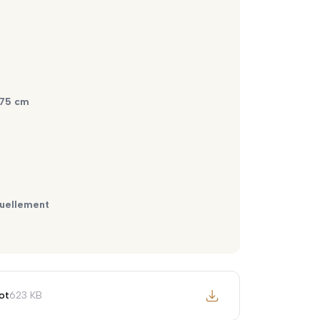
275 cm
duellement
ot
623 KB