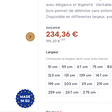
avec élégance et légèreté . Véritable
bois permet de délimiter sans enfermer
Disponible en différentes largeur, ave
260,40 €
234,36 €
HT
195,30 €
Largeur
Choisissez la largeur dont vous avez besoin
51 cm
59 cm
67 cm
75 cm
83
123 cm
131 cm
139 cm
147 cm
195 cm
203 cm
211 cm
219 cm
259 cm
267 cm
275 cm