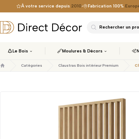
À votre service depuis
2010
Fabrication 100%
Europ
Direct Décor
Rechercher un prod
Le Bois
Moulures & Décors
N
Catégories
Claustras Bois intérieur Premium
Cl
Accueil