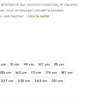
 alternative aux cloisons massives, le claustra
, tout en laissant circuler la lumière .
c une hauteur ...
Lire la suite
 cm
91 cm
99 cm
107 cm
115 cm
155 cm
163 cm
171 cm
179 cm
187 cm
227 cm
235 cm
243 cm
251 cm